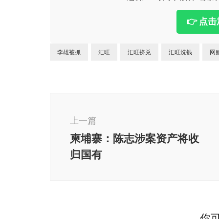
👉 点
李雄被抓
汇旺
汇旺挤兑
汇旺洗钱
网
博
文
上一篇
导
柬埔寨：陈志涉案资产将收
航
归国有
东南亚
柬埔寨
柬埔寨
你可