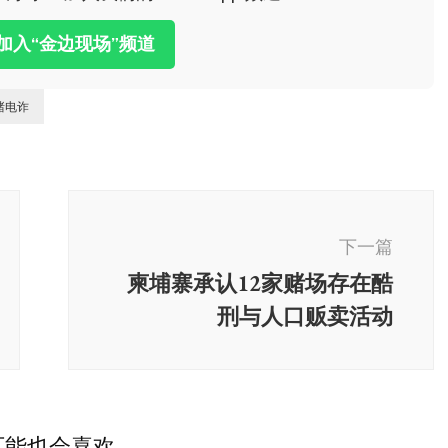
击加入“金边现场”频道
赌电诈
下一篇
柬埔寨承认12家赌场存在酷
刑与人口贩卖活动
柬埔寨
柬埔寨接连发生中国公民
能也会喜欢...