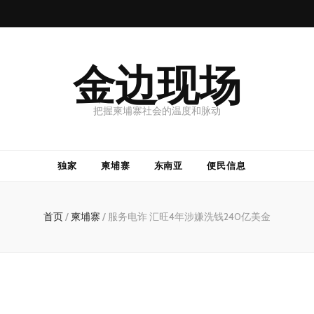
金边现场
把握柬埔寨社会的温度和脉动
独家
柬埔寨
东南亚
便民信息
首页
/
柬埔寨
/
服务电诈 汇旺4年涉嫌洗钱240亿美金