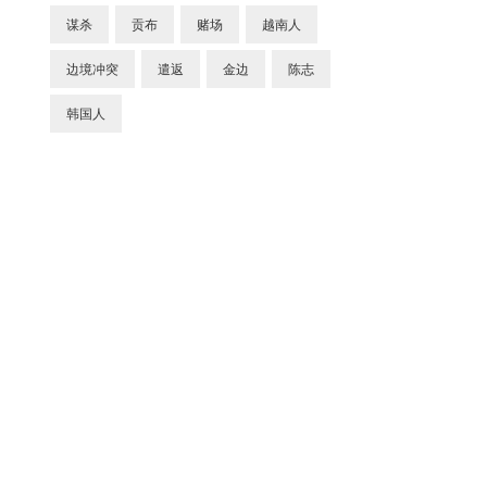
谋杀
贡布
赌场
越南人
边境冲突
遣返
金边
陈志
韩国人