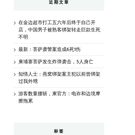
近期文章
在金边超市打工五六年后终于自己开
店，中国男子被熟客绑架转走巨款生死
不明
最新：菩萨袭警案造成6死1伤
柬埔寨菩萨发生炸弹袭击，5人身亡
知情人士：燕窝绑架案主犯以前曾绑架
过我外甥
游客数量腰斩，柬官方：电诈和边境摩
擦拖累
标签