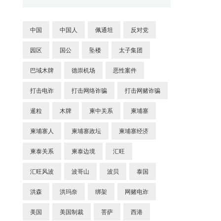
中国
中国人
佩通坦
反对党
园区
国公
坠楼
太子集团
巴域木牌
德崇机场
恶性案件
打击电诈
打击网络诈骗
打击网赌诈骗
暹粒
木牌
柬中关系
柬埔寨
柬埔寨人
柬埔寨政坛
柬埔寨经济
柬泰关系
柬泰边境
汇旺
汇旺风波
波哥山
波贝
泰国
洪森
洪玛奈
绑架
网赌电诈
美国
美国制裁
菩萨
西港